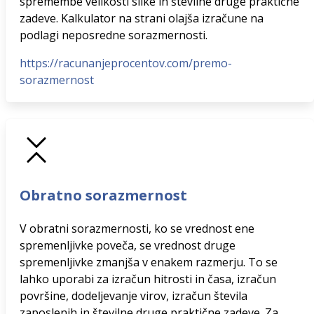
spremembe velikosti slike in številne druge praktične
zadeve. Kalkulator na strani olajša izračune na
podlagi neposredne sorazmernosti.
https://racunanjeprocentov.com/premo-
sorazmernost
Obratno sorazmernost
V obratni sorazmernosti, ko se vrednost ene
spremenljivke poveča, se vrednost druge
spremenljivke zmanjša v enakem razmerju. To se
lahko uporabi za izračun hitrosti in časa, izračun
površine, dodeljevanje virov, izračun števila
zaposlenih in številne druge praktične zadeve. Za