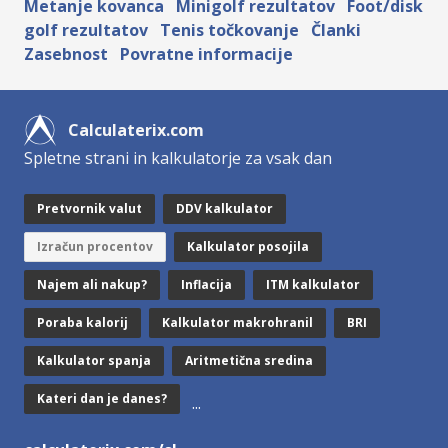
Metanje kovanca
Minigolf rezultatov
Foot/disk
golf rezultatov
Tenis točkovanje
Članki
Zasebnost
Povratne informacije
Calculaterix.com
Spletne strani in kalkulatorje za vsak dan
Pretvornik valut
DDV kalkulator
Izračun procentov
Kalkulator posojila
Najem ali nakup?
Inflacija
ITM kalkulator
Poraba kalorij
Kalkulator makrohranil
BRI
Kalkulator spanja
Aritmetična sredina
Kateri dan je danes?
...