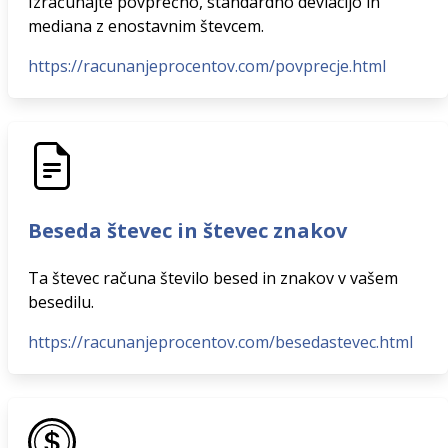
Izračunajte povprečno, standardno deviacijo in
mediana z enostavnim števcem.
https://racunanjeprocentov.com/povprecje.html
Beseda števec in števec znakov
Ta števec računa število besed in znakov v vašem
besedilu.
https://racunanjeprocentov.com/besedastevec.html