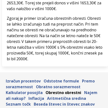
2653,30€. Torej ste prejeli donos v višini 1653,30€ za
vašo naložbo v višini 1000€.
Zgoraj je primer izračuna obrestnih obresti. Obresti
se lahko izračunajo tudi na preprost način. Pri tem
načinu se obresti ne obračunavajo na predhodno
natečene obresti. Na ta način se letno nateče le 50€
obresti. V takem primeru preprostih obresti bi 20-
letna naložba v višini 1000€ s 5% obrestmi vsako leto
proizvedla 50€, torej skupaj 1000€, končni znesek pa
bi bil 2000€.
Izračun procentov
Odstotne formule
Premo
sorazmernost
Obratno sorazmernost
Kalkulator posojila
Obrestno obrestni
Najem
ali nakup?
Inflacija
Aritmetična sredina
Seznam točk
Beseda števec in števec znakov