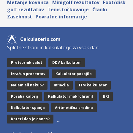
Metanje kovanca
Minigolf rezultatov
Foot/disk
golf rezultatov
Tenis točkovanje
Članki
Zasebnost
Povratne informacije
Calculaterix.com
Spletne strani in kalkulatorje za vsak dan
Pretvornik valut
DDV kalkulator
Izračun procentov
Kalkulator posojila
Najem ali nakup?
Inflacija
ITM kalkulator
Poraba kalorij
Kalkulator makrohranil
BRI
Kalkulator spanja
Aritmetična sredina
Kateri dan je danes?
...