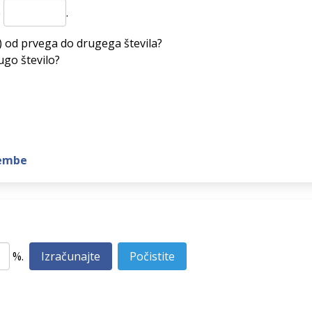
e
.
) od prvega do drugega števila?
ugo število?
membe
%.