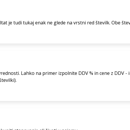
tat je tudi tukaj enak ne glede na vrstni red številk. Obe števi
ednosti. Lahko na primer izpolnite DDV % in cene z DDV - in
evilki).