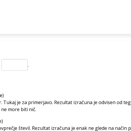
e
.
e)
r
. Tukaj je za primerjavo. Rezultat izračuna je odvisen od tega
 ne more biti nič.
e)
vprečje števil. Rezultat izračuna je enak ne glede na način po