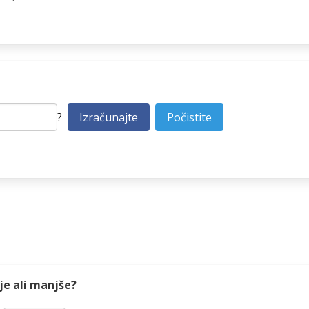
?
je ali manjše?